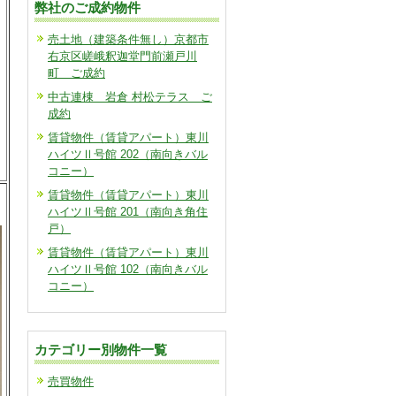
弊社のご成約物件
売土地（建築条件無し）京都市
右京区嵯峨釈迦堂門前瀬戸川
町 ご成約
中古連棟 岩倉 村松テラス ご
成約
賃貸物件（賃貸アパート）東川
ハイツⅡ号館 202（南向きバル
コニー）
賃貸物件（賃貸アパート）東川
ハイツⅡ号館 201（南向き角住
戸）
賃貸物件（賃貸アパート）東川
ハイツⅡ号館 102（南向きバル
コニー）
カテゴリー別物件一覧
売買物件