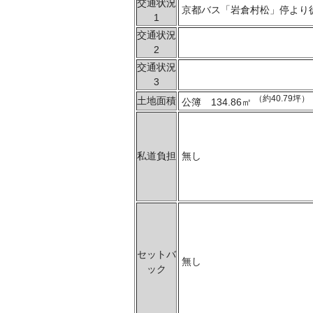
交通状況
京都バス「岩倉村松」停より
1
交通状況
2
交通状況
3
（約40.79坪）
土地面積
公簿 134.86㎡
私道負担
無し
セットバ
無し
ック