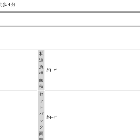
徒歩４分
私
道
負
約–㎡
担
面
積
セ
ッ
ト
バ
約–㎡
ッ
ク
面