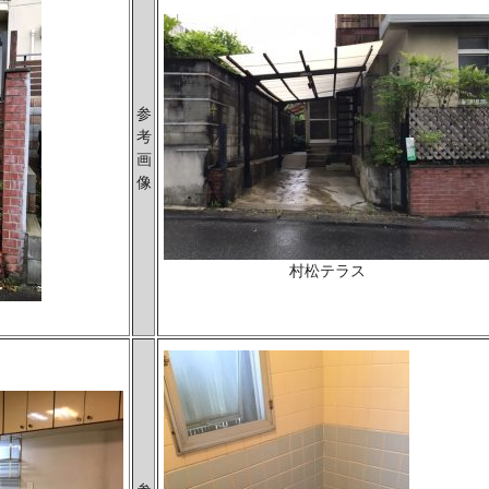
参
考
画
像
村松テラス