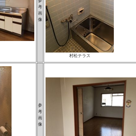
参
考
画
像
村松テラス
参
考
画
像