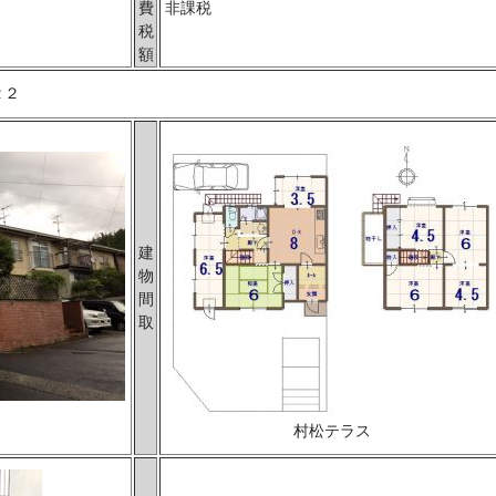
費
非課税
税
額
２２
建
物
間
取
村松テラス