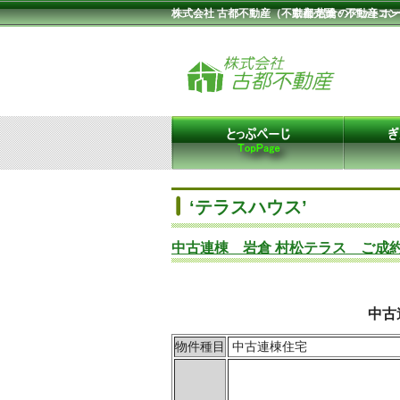
株式会社 古都不動産（不動産売買・不動産コ
京都 岩倉のアットホ
‘テラスハウス’
中古連棟 岩倉 村松テラス ご成
中古
物件種目
中古連棟住宅