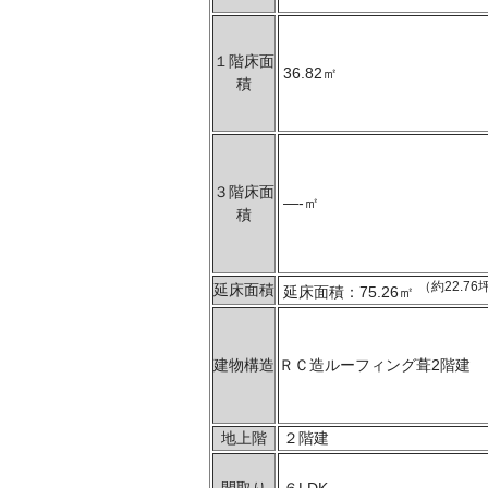
１階床面
36.82㎡
積
３階床面
—-㎡
積
（約22.76
延床面積
延床面積：75.26㎡
建物構造
ＲＣ造ルーフィング葺2階建
地上階
２階建