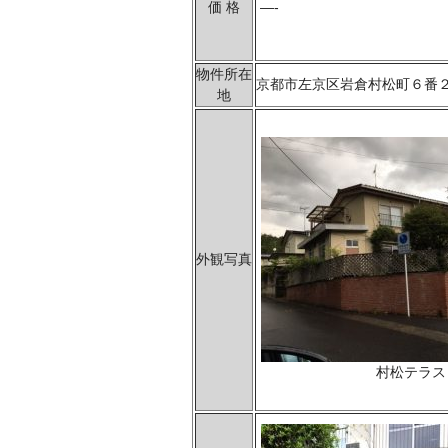
価 格
—-
物件所在
京都市左京区岩倉村松町６番
地
外観写真
村松テラス