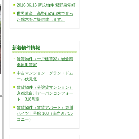
2016.06.13 新規物件 紫野泉堂町
世界遺産 高野山の山林で育っ
た銘木をご提供致します。
新着物件情報
賃貸物件（一戸建貸家）岩倉南
桑原町貸家
中古マンション グラン・ドム
ール伏見北
賃貸物件（分譲貸マンション）
京都北白川アーバンコンフォー
ト 318号室
賃貸物件（賃貸アパート）東川
ハイツⅠ号館 103（南向きバル
コニー）