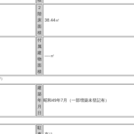
積
２
階
床
38.44㎡
面
積
付
属
建
—-㎡
物
面
積
坪）
建
築
年
昭和49年7月（一部増築未登記有）
月
日
駐