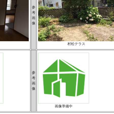
参
考
画
像
村松テラス
参
考
画
像
画像準備中