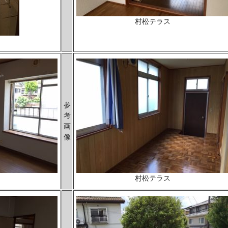
村松テラス
参
考
画
像
村松テラス