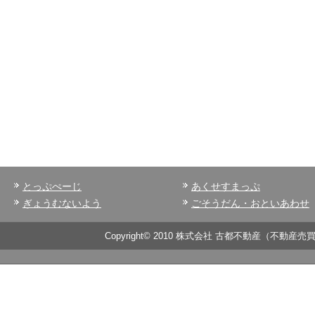
とっぷぺーじ
あくせすまっぷ
ぎょうむないよう
ごそうだん・おといあわせ
Copyright© 2010 株式会社 古都不動産（不動産売買