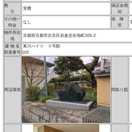
敷
保証金償
実費
引
却
その他一
保 険
なし
時金
等
物件所在
京都府京都市左京区岩倉忠在地町205-2
地
建 物 名
東川ハイツ Ⅱ号館
部屋番号
102
周辺環境
間取り図