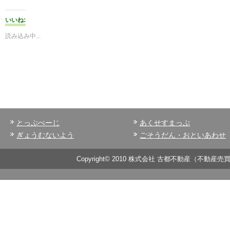
いいね:
読み込み中...
とっぷぺーじ
あくせすまっぷ
ぎょうむないよう
ごそうだん・おといあわせ
Copyright© 2010 株式会社 古都不動産（不動産売買