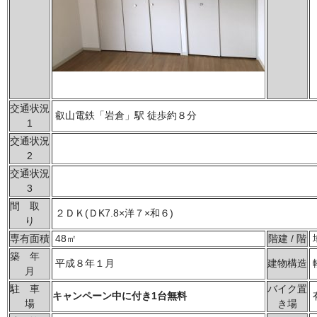
交通状況
叡山電鉄「岩倉」駅 徒歩約８分
1
交通状況
2
交通状況
3
間 取
２ＤＫ(ＤK7.8×洋７×和６)
り
専有面積
48㎡
階建 / 階
築 年
平成８年１月
建物構造
月
駐 車
バイク置
キャンペーン中に付き1台無料
場
き場