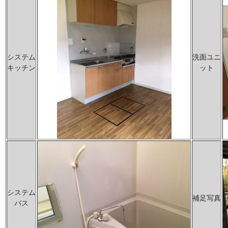
システム
洗面ユニ
キッチン
ット
システム
補足写真
バス