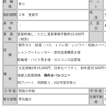
駐 輪
ペ ッ
有り
場
ト
現
契約期間
２年 更新可
況
条 件
入 居
－
等
日
更 新
更新料無し：ただし更新事務手数料15,000円
料
（税別）
都市ガス・給湯・バス、トイレ別・シャワー・収納スペー
設
シャンプードレッサー・室内洗濯機置き場
備
駐輪場・バイク置き場・ガスコンロ設置場
火災保険2年15,000円、日本セーフティ、初年度32,500
備
借家人賠償保険、
南向きバルコニー
考
同アパート、同間取り：202号室空有り
小 学 校
明徳小学校
中 学 校
古都不動
取引形態
専任媒介
0
産