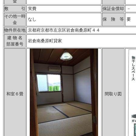
金
敷 引
実費
保証金償却
－
その他一時
なし
保 険 等
要
金
物件所在地
京都府京都市左京区岩倉南桑原町４４
建 物 名
岩倉南桑原町貸家
部屋番号
和室６畳
間取り図