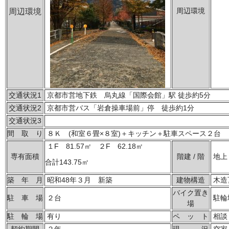
周辺環境
周辺環境
交通状況1
京都市営地下鉄 烏丸線「国際会館」駅 徒歩約5分
交通状況2
京都市営バス「岩倉操車場前」停 徒歩約1分
交通状況3
間 取 り
８Ｋ (和室６畳×８室)＋キッチン＋駐車スペース２台
１F 81.57㎡ ２F 62.18㎡
専有面積
階建 / 階
地上２
合計143.75㎡
築 年 月
昭和48年３月 新築
建物構造
木造
バイク置き
駐 車 場
２台
駐輪
場
駐 輪 場
有り
ペ ッ ト
相談