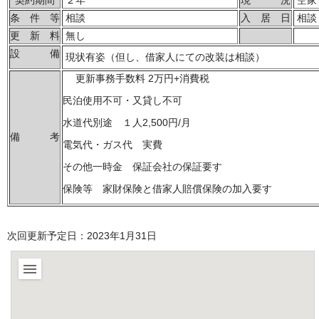
契約期間
２年
現 況
空家
条 件 等
相談
入 居 日
相談
更 新 料
無し
設 備
現状有姿（但し、借家人にての改装は相談）
更新事務手数料 2万円+消費税
民泊使用不可・又貸し不可
水道代別途 １人2,500円/月
備 考
電気代・ガス代 実費
その他一時金 保証会社の保証要す
保険等 家財保険と借家人賠償保険の加入要す
次回更新予定日：2023年1月31日