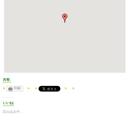
共有:
印刷
いいね:
読み込み中...