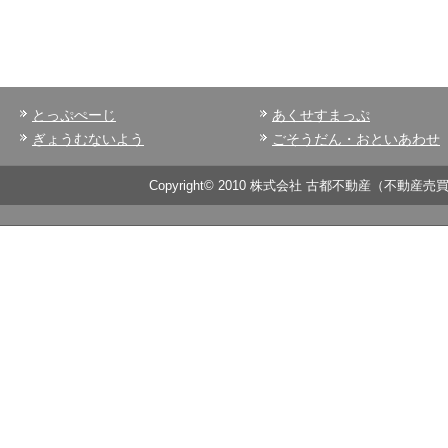
とっぷぺーじ
あくせすまっぷ
ぎょうむないよう
ごそうだん・おといあわせ
Copyright© 2010 株式会社 古都不動産（不動産売買